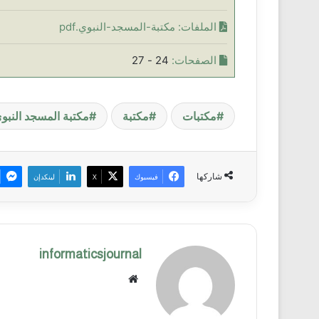
الملفات:
مكتبة-المسجد-النبوي.pdf
الصفحات:
24 - 27
مكتبات
مكتبة
مكتبة المسجد النبو
شاركها
فيسبوك
X
لينكدإن
informaticsjournal
موق
ع
الوي