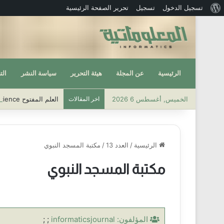
نبذة
تسجيل الدخول
تسجيل
تحرير الصفحة الرئيسية
عن
ووردبريس
الرئيسية
عن المجلة
هيئة التحرير
سياسة النشر
الت
الخميس, أغسطس 6 2026
اخر المقالات
العلم المفتوح Open Science
الرئيسية
/
العدد 13
/
مكتبة المسجد النبوي
مكتبة المسجد النبوي
المؤلفون:
informaticsjournal
; ;