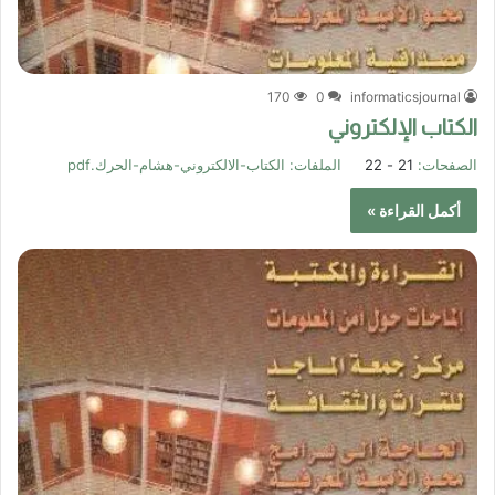
170
0
informaticsjournal
الكتاب الإلكتروني
الصفحات:
21 - 22
الملفات:
الكتاب-الالكتروني-هشام-الحرك.pdf
أكمل القراءة »