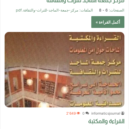
مركز جمعة الماجد للتراث والثقافة
الصفحات:
6 - 8
الملفات:
مركز-جمعة-الماجد-للتراث-والثقافة.pdf
أكمل القراءة »
2٬649
0
informaticsjournal
القراءة والمكتبة