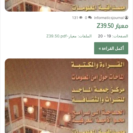
131
0
informaticsjournal
معيار Z39.50
الصفحات:
19 - 20
الملفات:
معيار-Z39.50.pdf
أكمل القراءة »