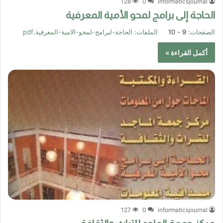
128
0
informaticsjournal
الحاجة إلى برامج لمحو الأمية المعرفية
الصفحات:
9 - 10
الملفات:
الحاجة-لبرامج-لمحو-الامية-المعرفية.pdf
أكمل القراءة »
127
0
informaticsjournal