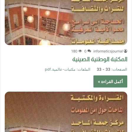
180
0
informaticsjournal
المكتبة الوطنية الصينية
الصفحات:
33 - 33
الملفات:
مكتبات-عالمية.pdf
أكمل القراءة »