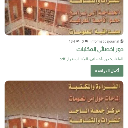
134
0
informaticsjournal
دور اخصائي المكتبات
الملفات:
دور-أخصائي-المكتبات-فواز.pdf
أكمل القراءة »