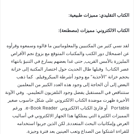
الكتاب التقليدي: مميزات طبيعية:
الكتاب الالكتروني: مميزات (مصطنعة):
لقد نسي كثير من المكتبيين والمعلوماتيين ما قالوه وسمعوه وقرأوه
عن اضمحلال دور الكتب والمكتبات المتوقع مع بزوغ نجم الأقراص
المليزرة بالأمس القريب, حتى غدا بعضهم يسارع في التنبؤ بانتهاء
عصر الكتاب! وقبلها طال الحديث حول اختصار المكتبة إلى خزانة
بحجم خزانة “الأحذية” مع وجود أشرطة الميكروفيلم. كما ذهب
البعض إلى أن الحاجة إلى وجود هذه العدد الكبير من المعلمين
ستتناقص في المستقبل يفضل وجود التلفزيون التعليمي. وفي الآونة
الأخيرة ظهرت موضدة الكتاب الالكتروني على شكل حاسوب صغير
Portable أو قارئ الكتاب الالكتروني e-Book Reader. ورغم
المميزات الكثيرة التي يمتلكها هذا الجهاز الالكتروني في أساليب
العرض وإمكانيات البحث المتعددة, لكن الذين جربوا استخدامه
للقراءة اشتكوا من الصداع وتعب العينين بعد فترة وجيزة.