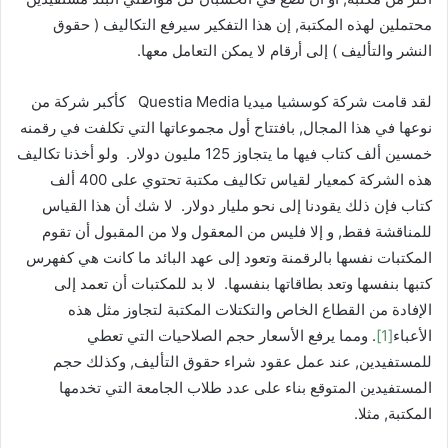
محتملين لهذه المكتبة, إن هذا التفكير سيرفع التكاليف ( حقوق
النشر والتأليف ) إلى أرقام لا يمكن التعامل معها.
لقد قامت شركة كوسشيا ميديا Questia Media كأكبر شركة من
نوعها في هذا المجال, بافتتاح أول مجموعاتها التي تكلفت في رقمنه
خمسين ألف كتاب فيها ما يتجاوز 125 مليون دولار. ولو أخذنا تكاليف
هذه الشركة كمعيار لقياس تكاليف مكتبة تحتوي على 400 ألف
كتاب فإن ذلك يقودنا إلى نحو مليار دولار. لا شك أن هذا القياس
للمناقشة فقط, و إلا فليس من المعقول ولا من المقبول أن تقوم
المكتبات نفسها بالرقمنة وتعود إلى عهد البائد ما كانت هي كفهرس
كتبها بنفسها وتعد بطاقاتها بنفسها. لا بد للمكتبات أن تعمد إلى
الإفادة من القطاع الخاص والتكتلات المكتبة لتجاوز مثل هذه
الأعباء
[1]
. ومما يرفع الأسعار حجم الصلاحيات التي تعطي
للمستفيدين, عند عمل عقود شراء حقوق التأليف, وكذلك حجم
المستفيدين المتوقع بناء على عدد طلاب الجامعة التي تخدمها
المكتبة, مثلا.