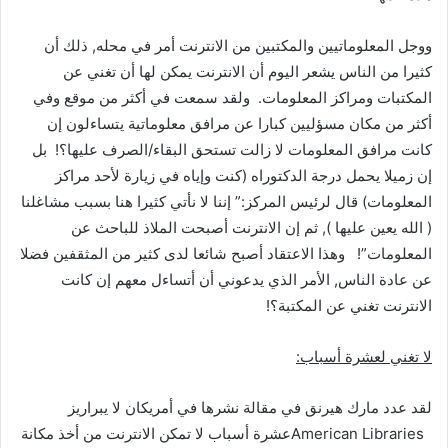
ووجل المعلوماتيين والمكتبين من الانترنت أمر في محله, ذلك أن
كثيرا من الناس يشعر اليوم أن الانترنت يمكن لها أن تغني عن
المكتبات ومراكز المعلومات. ولقد سمعت في أكثر من موقع وفي
أكثر من مكان مسؤليين كبارا عن مرافق معلوماتية يتساءلون إن
كانت مرافق المعلومات لا زالت تستحق البقاء/الصرف عليها؟! بل
إن زميلا يحمل درجة الدكتوراه (كنت وإياه في زيارة لأحد مراكز
المعلومات) قال لرئيس المركز:” إننا لا نأتي كثيرا هنا بسبب مشاغلنا
( الله يعين عليها ), ثم إن الانترنت أصبحت الملاذ للباحث عن
المعلومات”! وهذا الاعتقاد أصبح شائعا لدى كثير من المثقفين فضلا
عن عادة الناس, الأمر الذي يدعوني أن أتساءل معهم إن كانت
الانترنت تغني عن المكتبة؟!
لا تغني لعشرة أسباب:
لقد عدد مارك هيرنق في مقالة نشرها في أمريكان لا يبراريز
American Librariesعشرة أسباب لا تمكن الانترنت من أخذ مكانة