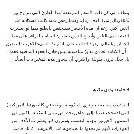
يضاف إلى كل ذلك الأسعار المرتفعة لهذا القارئ التي تتراوح بين
800 ريال إلى 8 آلاف ريال, وكلما رخص ثمنه كانت مشكلاته على
العين أكبر. رغم أن هذه الأسعار ستنخفض بالطبع فيما لو انتشرت
التقنية لدى الناس وأصبح الناس يتقلبون القيام بالقراءة على هذا
الجهاز, وبالتالي ازدياد الطلب على الشراء! الشيء الأغرب للتصديق
_ أن الكتاب العادي قد بزّ منافسيه ليس خلال العقود الماضية فقط,
بل خلال قرون طويلة, والأقرب أن يتجاوز هذه المخترعات أيضاً…!
لا جامعة بدون مكتبة:
لقد عمدت جامعة مونتري الحكومية ( ولاية في كاليفورنيا الأمريكية )
التي افتتحت حديثا, إلى تجاهل تخصيص مبنى للمكتبة. لكنهم في
السنتين الأخيرتين وجدوا أنفسهم يشترون كتبا بعشرات الآلاف من
الدولارات لأنهم لم يجدوا ما يحتاجونه على الانترنت. كذلك قامت