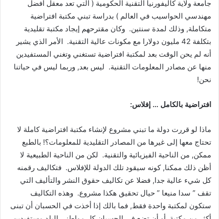
جامعة ولاية كاليفورنيا التقنية الحكومية ( التي تعد معقل أفضل
مهندسي الحواسيب في العالم ) بدراسة تبني مكتبة افتراضية
متكاملة, وذلك لمدة سنتين. وكان مقترحهم إيجاد مكتبة تقليدية
بتكلفة 42 مليون دولارا مع مكونات عالية التقنية. الأمر الذي يشير
أنه لم يحن الوقت بعد لمكتبة افتراضية تستغني وتغني المستفيدين
منها عن مصادر المعلومات التقنية. ليس بعد, وربما ليس في حياتنا
نحن!
افتراضية بالكامل … إفلاس:
ماذا لو قررت دولة ما تبني مشروع لإنشاء مكتبة افتراضية كاملة لا
تحتاج معها إلى غيرها من المصادر التقليدية للمعلومات؟! بالطبع
ممكن, من الناحية الفيزيائية والتقنية. لكن من الناحية الطبيعية لا
أظن ذلك ممكنا, كونه سيقود تلك الدولة للإفلاس. فتكاليف رقمنه
كل شيء عالية جدا, فضلا عن تكاليف حقوق النشر والتأليف التي
تقف ” سدا منيعا ” حيال تحقيق هكذا مشروع. وهذه التكاليف
ستكون لمكتبة واحدة فقط, فما بالك إذا أخذت في الحسبان أن تبنى
أكثر من مكتبة, أو أن تضع في الحسبان كل مواطني البلد مستفيدين