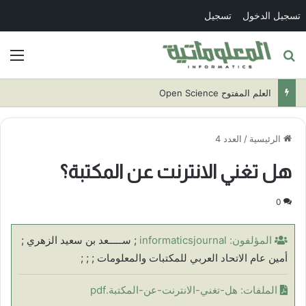
تسجيل الدخول
تسجيل
بحث عن
الق
تقنية البلوكتشين
الرئيسية
/
العدد 4
هل تغني الانترنت عن المكتبة؟
0
المؤلفون:
informaticsjournal
; ســـــعد بن سعيد الزهري ;
أمين عام الاتحاد العربي للمكتبات والمعلومات ; ; ;
الملفات:
هل-تغني-الانترنت-عن-المكتبة.pdf