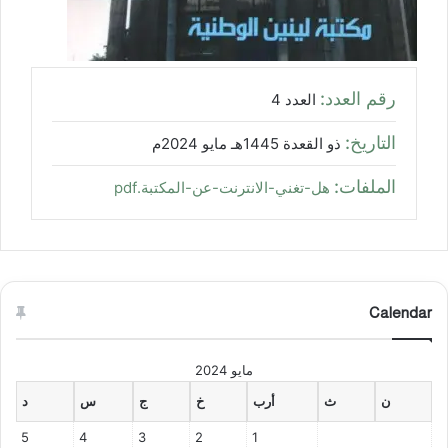
رقم العدد:
العدد 4
التاريخ:
ذو القعدة 1445هـ مايو 2024م
الملفات:
هل-تغني-الانترنت-عن-المكتبة.pdf
Calendar
مايو 2024
ن
ث
أرب
خ
ج
س
د
5
4
3
2
1