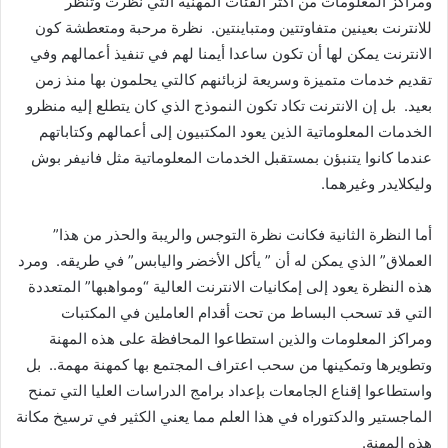
ومراكز المعلومات من أكثر الفئات المهنية التي نظرت وتنظر
للانترنت بعينين متفاوتتين ومتباينتين. نظرة مرحبة ومتعطشة كون
الانترنت يمكن لها أن تكون ساعدا أيمنا لهم في تنفيذ أعمالهم وفي
تقديم خدمات متميزة وسريعة لزبائنهم كالتي يحلمون بها منذ زمن
بعيد. بل إن الانترنت تكاد تكون النموذج الذي كان يتطلع إليه منظرو
الخدمات المعلوماتية الذين يعود المكتبيون إلى أعمالهم وكتاباتهم
عندما كانوا يتنبؤن بمستقبل الخدمات المعلوماتية مثل فانيفر بوش
وليكلايدر وغيرهما.
أما النظرة الثانية فكانت نظرة التوجس والريبة والحذر من هذا”
العملاق” الذي يمكن له أن ” يأكل الأخضر واليابس” في طريقه. ومرد
هذه النظرة يعود إلى إمكانيات الانترنت العالية “ومواهبها” المتعددة
التي قد تسحب البساط من تحت أقدام العاملين في المكتبات
ومراكز المعلومات والذين استطاعوا المحافظة على هذه المهنة
وتطويرها وتمكينها من سحب اعتراف المجتمع بها كمهنة مهمة.. بل
واستطاعوا إقناع الجامعات بإعداد برامج الدراسات العليا التي تمنح
الماجستير والدكتوراه في هذا العلم مما يعني الكثير في ترسيخ مكانة
هذه المهنة.