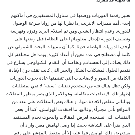
تعتبر رقمنة الدوريات ووضعها في متناول المستفيدين في أماكنهم
إحدى أهم مميزات الانترنت إذا نظرنا لها من زوايا سرعة الوصول
للدورية, وعدم انتظار الشحن ومن ثم استلام البريد وفرزه وفهرسة
وتصنيف الدورية (إدخال معلوماتها على النظام) قبل وضعها على
أرفف الدوريات الواصلة حديثا, كما أن مميزات البحث الشمولي عن
كلمة أو مصطلح في عدد معين أو أعداد كثيرة, وبمداخل مختلفة, كل
ذلك يضاف إلى الحسنات, وبخاصة أن التقدم التكنولوجي يسارع في
تقديم الحلول لمشكلات الشكل والحيز التي كانت تقف دون الإفادة
الكاملة من الصور والإيضاحيات التي تتضمنها عادة بحوث الدوريات.
ولكن تظل هناك فئة من تستخدم تقنيات “سيئة” لا تفي بمتطلبات
إظهار تلك الايضاحيات متكاملة، وهو الأمر الذي يضر بمظهر المقالات
وبالتالي تتقلص الإفادة منها. و هناك بعض المقالات على عدد من
المواقع تأتي مجتزأة, وغالبها ما افتقدت للهوامش. كما أن بعض
التقنيات التي تستخدم لعرض المقالات والبحوث تخدم المستفيد
الذي يقرأ على الشاشة بحيث إذا وصل لهامش معين وأراد أن
يستعرض ذلك الهامش فما عليه إلا أن يضغط بالمؤشر على رقم