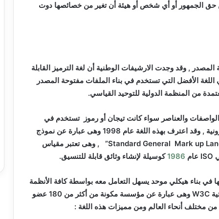
حق الجمهور أو أي شخص أو هيئة أن تغير من خصائصها دوت
لمصدر , وقد وجدت الارشيفات الوطنية أن لغة الترميز القابلة
اللغة الأفضل التي تستخدم في بناء الملفات مفتوحة المصدر
تمدة من المنظمة الدولية للتوحيد القياسي.
واصفات والعناصر سواء كانت تيجان أو رموز تستخدم في
إدماج وتضمين معلومات خارجية داخل وثيقة نصية الكترونية , وقد اعترف بهذه اللغة عام 1998 وهى عبارة عن نموذج
Standard General Mark up Lan
, وهى تعتبر مقياس
ي
ISO
عام
1986
كوسيلة لإنشاء وثائق قابلة للتنسيق
.
ا في بناء هيكلي موحد يسهل التعامل معه بواسطة كافة الأنظمة
ية
W3C
وهى عبارة عن مؤسسة مكونة من أكثر من 180 عضو
 من مختلف أنحاء العالم ومن مميزات هذه اللغة :