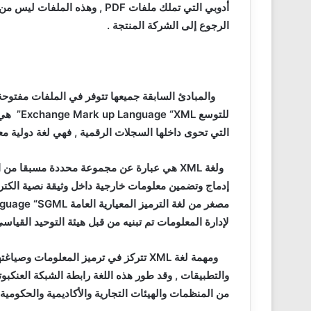
أدوبي التي تملك ملفات
PDF
, وهذه الملفات ليس من 
الرجوع إلى الشركة المنتجة .
والمبادئ السابقة جميعها تتوفر في الملفات مفتوحة ا
للتوسع
Exchange Mark up Language “XML”
هي 
التي تحوى داخلها السجلات الرقمية , فهي لغة دولية مع
ولغة
XML
هي عبارة عن مجموعة محددة مسبقا من ال
مصغر من لغة الترميز المعيارية العامة
guage “SGML”
لإدارة المعلومات تم تبنيه من قبل هيئة التوحيد القياس
ومهمة لغة
XML
تتركز في ترميز المعلومات وصياغته
والتطبيقات , وقد طور هذه اللغة رابطة الشبكة العنكبوت
من المنظمات والهيئات التجارية والأكاديمية والحكومية