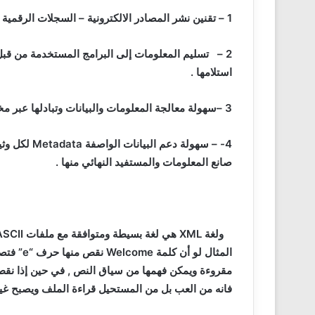
1 – تقنين نشر المصادر الالكترونية – السجلات الرقمية – بشكل مستقل وبأسلوب موحد .
2 – تسليم المعلومات إلى البرامج المستخدمة من قبل 
استلامها .
3 –سهولة معالجة المعلومات والبيانات وتبادلها عبر مختلف التطبيقات والأنظمة بأقل تكلفة
4- – سهولة دعم البيانات الواصفة
Metadata
لكل وثي
صانع المعلومات والمستفيد النهائي منها .
ولغة
XML
هي لغة بسيطة ومتوافقة مع ملفات
ASCII
المثال لو أن كلمة
Welcome
نقص منها حرف
“e”
فتصب
مقروءة ويمكن فهمها من سياق النص , في حين إذا نق
فانه من العب بل من المستحيل قراءة الملف ويصبح غير