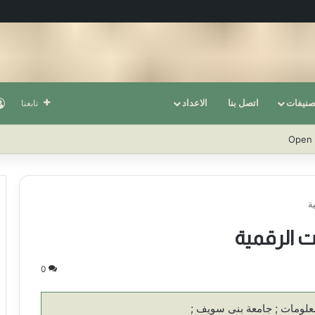
صنيفات
اتصل بنا
الاعداد
تابعنا
ة
 الرقمية
0
لومات ; جامعة بنى سويف ;