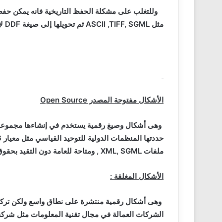
وللتغلب على مشكلة الحفظ التاريخية فانه يمكن حف
مثل
,TIFF, SGML
ASCII
ثم تحويلها إلى صيغة
DDF
لإ
الأشكال مفتوحة المصدر
Open Source
وهى أشكال وصيغ رقمية يستخدم في إنشاءها مجموعة م
حددتها المنظمات الدولية للتوحيد القياسي مثل معيار
6
ملفات
XML, SGML
, ومتاحة للعامة دون التقيد بحقوق 
الأشكال المغلقة :
وهى أشكال رقمية منتشرة على نطاق واسع ولكن تركيبه
الشركات العمالة في مجال تقنية المعلومات مثل شرك