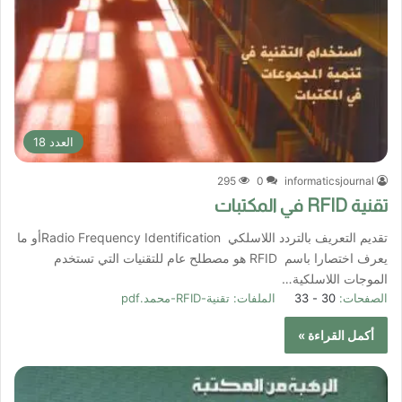
العدد 18
295
0
informaticsjournal
تقنية RFID في المكتبات
تقديم التعريف بالتردد اللاسلكي Radio Frequency Identificationأو ما
يعرف اختصارا باسم RFID هو مصطلح عام للتقنيات التي تستخدم
الموجات اللاسلكية…
الصفحات:
30 - 33
الملفات:
تقنية-RFID-محمد.pdf
أكمل القراءة »