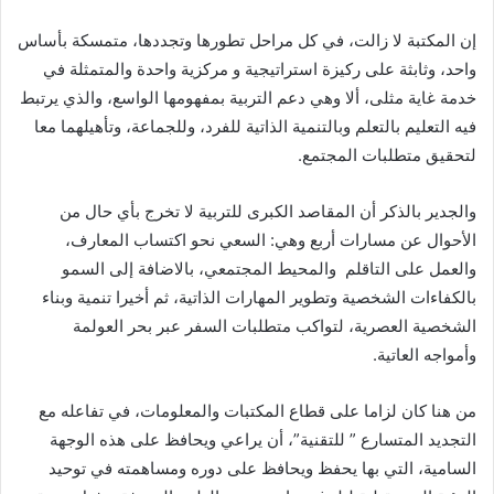
إن المكتبة لا زالت، في كل مراحل تطورها وتجددها، متمسكة بأساس
واحد، وثابثة على ركيزة استراتيجية و مركزية واحدة والمتمثلة في
خدمة غاية مثلى، ألا وهي دعم التربية بمفهومها الواسع، والذي يرتبط
فيه التعليم بالتعلم وبالتنمية الذاتية للفرد، وللجماعة، وتأهيلهما معا
لتحقيق متطلبات المجتمع.
والجدير بالذكر أن المقاصد الكبرى للتربية لا تخرج بأي حال من
الأحوال عن مسارات أربع وهي: السعي نحو اكتساب المعارف،
والعمل على التاقلم والمحيط المجتمعي، بالاضافة إلى السمو
بالكفاءات الشخصية وتطوير المهارات الذاتية، ثم أخيرا تنمية وبناء
الشخصية العصرية، لتواكب متطلبات السفر عبر بحر العولمة
وأمواجه العاتية.
من هنا كان لزاما على قطاع المكتبات والمعلومات، في تفاعله مع
التجديد المتسارع ” للتقنية”، أن يراعي ويحافظ على هذه الوجهة
السامية، التي بها يحفظ ويحافظ على دوره ومساهمته في توحيد