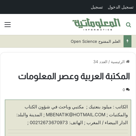
تسجيل الدخول
تسجيل
بحث عن
الق
العلم المفتوح Open Science
الرئيسية
/
العدد 34
المكتبة العربية وعصر المعلومات
0
الكاتب : ميلود بنعتيك ; مكتبي وباحث في شؤون الكتاب
والمكتبات ; MBENATIK@HOTMAIL.COM ; المدينة والبلد:
الدار البيضاء / المغرب ; الهاتف: 00212673670973 ;