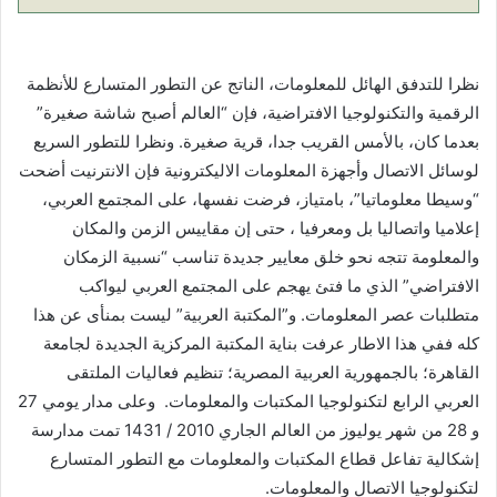
نظرا للتدفق الهائل للمعلومات، الناتج عن التطور المتسارع للأنظمة
الرقمية والتكنولوجيا الافتراضية، فإن “العالم أصبح شاشة صغيرة”
بعدما كان، بالأمس القريب جدا، قرية صغيرة. ونظرا للتطور السريع
لوسائل الاتصال وأجهزة المعلومات الاليكترونية فإن الانترنيت أضحت
“وسيطا معلوماتيا”، بامتياز، فرضت نفسها، على المجتمع العربي،
إعلاميا واتصاليا بل ومعرفيا ، حتى إن مقاييس الزمن والمكان
والمعلومة تتجه نحو خلق معايير جديدة تناسب “نسبية الزمكان
الافتراضي” الذي ما فتئ يهجم على المجتمع العربي ليواكب
متطلبات عصر المعلومات. و”المكتبة العربية” ليست بمنأى عن هذا
كله ففي هذا الاطار عرفت بناية المكتبة المركزية الجديدة لجامعة
القاهرة؛ بالجمهورية العربية المصرية؛ تنظيم فعاليات الملتقى
العربي الرابع لتكنولوجيا المكتبات والمعلومات. وعلى مدار يومي 27
و 28 من شهر يوليوز من العالم الجاري 2010 / 1431 تمت مدارسة
إشكالية تفاعل قطاع المكتبات والمعلومات مع التطور المتسارع
لتكنولوجيا الاتصال والمعلومات.