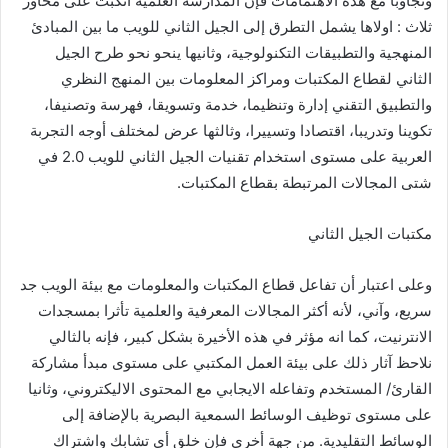
وتجاوبا مع هذه الاهتمامات فإن المدارسة العلمية انكبت على محاور
ثلاث : اولاها يشمل التطرق إلى الجيل الثاني للويب ما بين المبادئ
المنهجية والتطبيقات التكنولوجية، وثانيها ينحو نحو طرح الجيل
الثاني لقطاع المكتبات ومراكز المعلومات بين المنهج النظري
والتطبيق التقني إدارة وتنظيما، خدمة وتسويقا، فهرسة وتصنيفا،
تكوينا وتدريبا، اقتصادا وتسييرا، وثالثها عرض لمختلف أوجه التجربة
العربية على مستوى استخدام تقنيات الجيل الثاني للويب 2.0 في
شتى المجالات المرتبطة بقطاع المكتبات.
مكتبات الجيل الثاني
وعلى اعتبار أن تفاعل قطاع المكتبات والمعلومات مع بيئة الويب جد
سريع، وآني، لأنه أكثر المجالات المعرفية والعلمية تأثرا بمسجدات
الانترنيت، كما انه مؤثر في هذه الأخيرة بشكل كبير، فإنه بالثالي
نلاحظ آثار ذلك على بيئة العمل المكتبي على مستوى مبدأ مشاركة
القارئ/ المستخدم وتفاعله الايجابي مع المحتوى الاليكتروني، وثانيا
على مستوى توظيف الوسائط السمعية البصرية بالإضافة إلى
الوسائط التقليدية. من جهة أخرى فإن خلق أي تشابك واشتراك