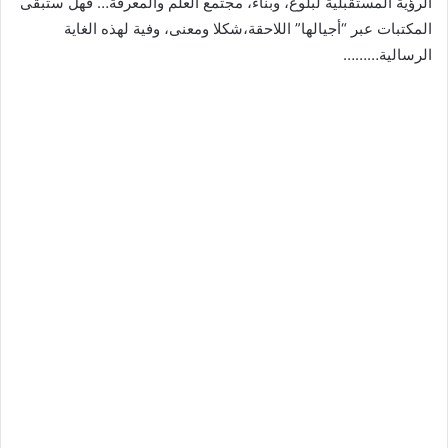
الرؤية المستقبلية لبلوغ، وبناء، مجتمع العلم والمعرفة… فهل ستبقى
المكتبات عبر “أجيالها” اللاحقة،شكلا ومعنى، وفية لهذه الغاية
الرسالية………