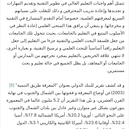
تتمثل أهم واجبات التعليم العالي في تطوير التقنية وتقديم المهارات
و تجديدها وإعادة تدريب المحترفين و ذلك للتغلب على نسيانهم
السريع لمعرفتهم العلمية، خصوصا أمام التقدم المتسارع في التقنية
و مخرجاتها. و ينبغي أن يرافق هذا المنحى العلمي إعادة النظر في
الأسلوب المتبع في التعليم بالجامعات، بحيث تتحول تلك الجامعات
من جعل فلسفة البحث العلمي والتقنية جزءا من التعليم إلى جعل
التعليم رافداً أساسياً للبحث العلمي و ترسيخ التقنية. و بعبارة أخرى،
لا تنتهي علاقة الخريجين بالتعليم بمجرد تخرجهم من المدارس أو
الجامعات أو المعاهد، بل يظل الجميع في حالة تعليم و بحث
مستمرين.
و قد كشف تقرير للبنك الدولي بعنوان “المعرفة طريق التنمية”
[8]
(2003)عن أوضاع المعرفة و فجوتها بين الشمال والجنوب في نهاية
القرن العشرين، و بيّن هذا التقرير أن 5.2 مليون عالما في المعمورة
يتوزعون بشكل غير متوازن وغير عادل بين بلدان الشمال والجنوب
على النحو التالي : أوروبا 20.2%، أمريكا الشمالية 17.8%، آسيا
32.4%، أوقانيا 23.6%، أميركا اللاتينية والكاريبي 3.1%، الدول