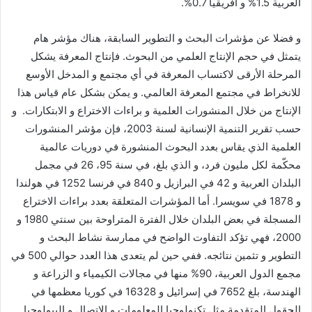
العربية 1.5% و أفريقيا 0.7%.
و فضلا عن مؤشرات البحث و التطوير السابقة، هناك مؤشر هام
يتمثل في حجم الإنتاج العلمي من البحوث. فإنتاج المعرفة يشكل
المرحلة الأرقى لاكتساب المعرفة في أي مجتمع و المدخل الأوسع
للانخراط في مجتمع المعرفة العالمي. و يمكن بشكل عام قياس هذا
الإنتاج من خلال المنشورات العلمية و براءات الاختراع و الابتكارات. و
حسب تقرير التنمية الإنسانية لسنة 2003، فإن مؤشر المنشورات
العلمية الذي يقاس بعدد البحوث المنشورة في دوريات عالمية
محكّمة لكل مليون فرد، و الذي بلغ، في سنة 95، 26 في مجمل
البلدان العربية و 42 في البرازيل و 840 في فرنسا 1252 في هولندا
و 1878 في سويسرا. أما المؤشرات المتعلقة بعدد براءات الاختراع
المسجلة في بعض البلدان خلال الفترة المتراوحة بين سنتي 1980 و
2000، فهي تؤكد التفاوت الواضح في ممارسة نشاط البحث و
التطوير و تثمين نتائجه. ففي حين لم يتعدى هذا العدد حوالي 500 في
مجمع الدول العربية، 90% منها في مجالات الكيمياء و الزراعة و
الهندسة، بلغ 7652 في إسرائيل و 16328 في كوريا معظمها في
الحقول المتقدمة مثل تكنولوجيا المعلومات و الاتصال و البيولوجيا