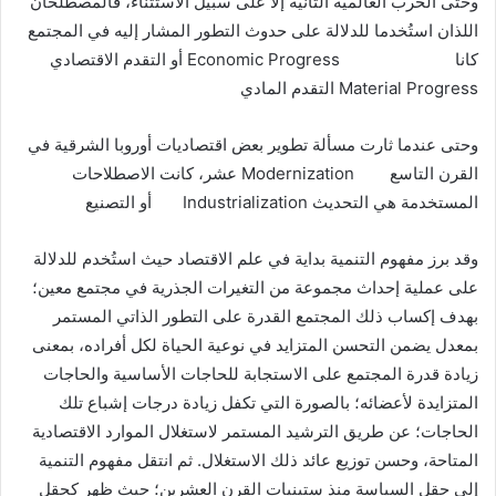
وحتى الحرب العالمية الثانية إلا على سبيل الاستثناء، فالمصطلحان
اللذان استُخدما للدلالة على حدوث التطور المشار إليه في المجتمع
كانا Economic Progress أو التقدم الاقتصادي
Material Progress التقدم المادي
وحتى عندما ثارت مسألة تطوير بعض اقتصاديات أوروبا الشرقية في
القرن التاسع Modernization عشر، كانت الاصطلاحات
المستخدمة هي التحديث Industrialization أو التصنيع
وقد برز مفهوم التنمية بداية في علم الاقتصاد حيث استُخدم للدلالة
على عملية إحداث مجموعة من التغيرات الجذرية في مجتمع معين؛
بهدف إكساب ذلك المجتمع القدرة على التطور الذاتي المستمر
بمعدل يضمن التحسن المتزايد في نوعية الحياة لكل أفراده، بمعنى
زيادة قدرة المجتمع على الاستجابة للحاجات الأساسية والحاجات
المتزايدة لأعضائه؛ بالصورة التي تكفل زيادة درجات إشباع تلك
الحاجات؛ عن طريق الترشيد المستمر لاستغلال الموارد الاقتصادية
المتاحة، وحسن توزيع عائد ذلك الاستغلال. ثم انتقل مفهوم التنمية
إلى حقل السياسة منذ ستينيات القرن العشرين؛ حيث ظهر كحقل