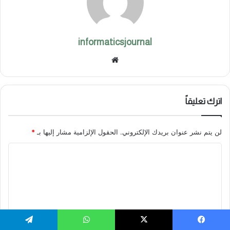
informaticsjournal
موق
ع
الوي
ب
اترك تعليقاً
لن يتم نشر عنوان بريدك الإلكتروني.
الحقول الإلزامية مشار إليها بـ
*
ا
ل
ت
ع
ل
ي