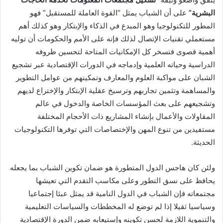
البشرية”
على أن الشباب يمثل “القوة العاملة للمستقبل” فهو
المطور للتكنولوجيا وهو المبدع في الذكاء والإبتكار وهو كذلك أهم
مستعملي تقنيات الإتصال لذلك فإنه على الأمم والحكومات أن توليه
أهمية قصوى فتسخر كل الإمكانيات المتاحة لتحسين ظروفه
الدراسية وحياته العلمية وإدماجه في الدورات الإقتصادية عبر تشجيع
الشبان على مواكبة العلوم والمعارف وتمكينهم من عوامل التطوير
والمساهمة وتثمين تجاربهم وترسيخ عقلية الإبتكار والإختراع لديهم
وتشجيعهم على بعث المؤسسات الخاصة والدخول في عالم
المقاولات والأعمال بإنشاء المشاريع ذات الأحجام المختلفة
مستفيدين من تنوع المهن والإختصاصات التي توفرها التكنولوجيات
الحديثة.
ولئن كان هاجس الدول المتطورة هو ضمان تكوين الشباب بما يجعله
يحافظ على نسق التطور وعلى مكاسب التقدم التي تعيشها
مجتمعاته فإن الشباب في الدول النامية قد يمثل عبئا إجتماعيا
وسياسيا ثقيلا إذا لم توضع له المخططات والسياسات التعليمية
والتنموية اللازمة لحسن تكوينه وإستيعابه ضمن الدورة الإقتصادية